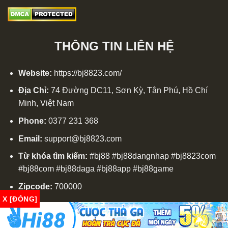
THÔNG TIN LIÊN HỆ
Website:
https://bj8823.com/
Địa Chỉ:
74 Đường DC11, Sơn Kỳ, Tân Phú, Hồ Chí
Minh, Việt Nam
Phone:
0377 231 368
Email:
support@bj8823.com
Từ khóa tìm kiếm:
#bj88 #bj88dangnhap #bj8823com
#bj88com #bj88daga #bj88app #bj88game
Zipcode:
700000
X [ĐÓNG]