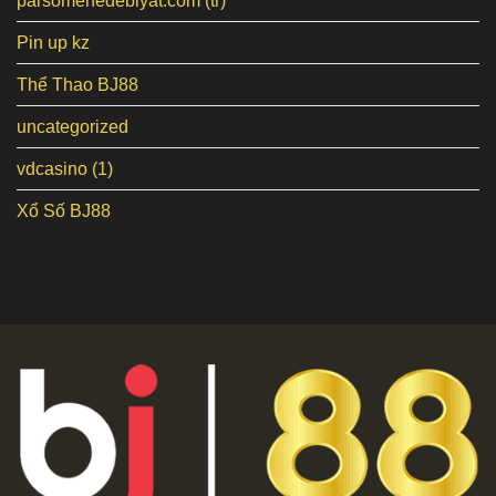
parsomenedebiyat.com (tr)
Pin up kz
Thể Thao BJ88
uncategorized
vdcasino (1)
Xổ Số BJ88