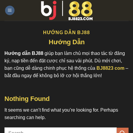
Skip
to
content
HƯỚNG DẪN BJ88
Hướng Dẫn
Hướng dẫn BJ88
giúp bạn làm chủ mọi thao tác từ đăng
ký, nạp tiền đến đặt cược chỉ sau vài phút. Dù mới chơi,
bạn cũng dễ dàng chinh phục hệ thống của
BJ8823 com
–
bắt đầu ngay để không bỏ lỡ cơ hội thắng lớn!
Nothing Found
It seems we can’t find what you’re looking for. Perhaps
searching can help.