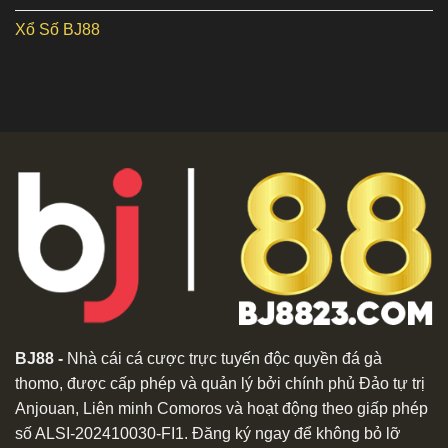
Xổ Số BJ88
BJ88
-
Nhà cái cá cược trực tuyến độc quyền đá gà
thomo, được cấp phép và quản lý bởi chính phủ Đảo tự trị
Anjouan, Liên minh Comoros và hoạt động theo giấp phép
số ALSI-202410030-FI1. Đăng ký ngay để không bỏ lỡ