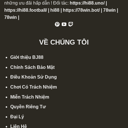
những ưu đãi hấp dẫn ! Đối tác:
https://hi88.uno/
|
https://hi88.football/
|
hi88
|
https://78win.bot/
|
78win
|
78win
|
VỀ CHÚNG TÔI
Giới thiệu BJ88
Chính Sách Bảo Mật
Điều Khoản Sử Dụng
Chơi Có Trách Nhiệm
Miễn Trách Nhiệm
Quyền Riêng Tư
Đại Lý
Liên Hệ