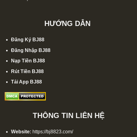
HƯỚNG DẪN
Đăng Ký BJ88
Đăng Nhập BJ88
Nạp Tiền BJ88
Rút Tiền BJ88
Tải App BJ88
THÔNG TIN LIÊN HỆ
Website:
https://bj8823.com/