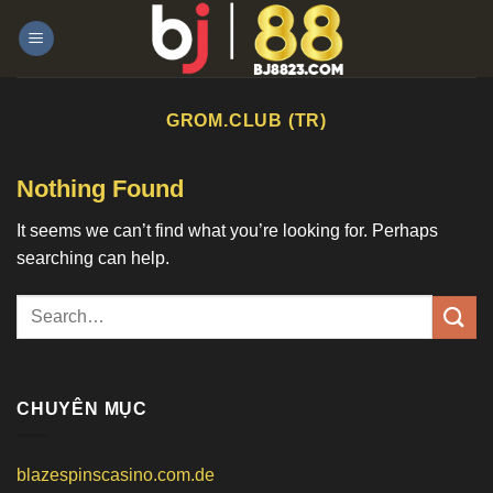
Skip
to
content
GROM.CLUB (TR)
Nothing Found
It seems we can’t find what you’re looking for. Perhaps
searching can help.
CHUYÊN MỤC
blazespinscasino.com.de